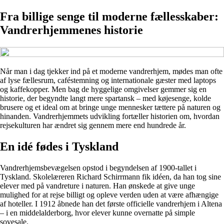
Fra billige senge til moderne fællesskaber:
Vandrerhjemmenes historie
Når man i dag tjekker ind på et moderne vandrerhjem, mødes man ofte
af lyse fællesrum, caféstemning og internationale gæster med laptops
og kaffekopper. Men bag de hyggelige omgivelser gemmer sig en
historie, der begyndte langt mere spartansk – med køjesenge, kolde
brusere og et ideal om at bringe unge mennesker tættere på naturen og
hinanden. Vandrerhjemmets udvikling fortæller historien om, hvordan
rejsekulturen har ændret sig gennem mere end hundrede år.
En idé fødes i Tyskland
Vandrerhjemsbevægelsen opstod i begyndelsen af 1900-tallet i
Tyskland. Skolelæreren Richard Schirrmann fik idéen, da han tog sine
elever med på vandreture i naturen. Han ønskede at give unge
mulighed for at rejse billigt og opleve verden uden at være afhængige
af hoteller. I 1912 åbnede han det første officielle vandrerhjem i Altena
– i en middelalderborg, hvor elever kunne overnatte på simple
sovesale.