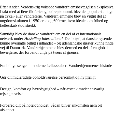
Efter Anden Verdenskrig voksede vandrerhjemsbevægelsen eksplosivt.
I takt med at flere fik ferie og bedre økonomi, blev det populært at tage
på cykel- eller vandreferie. Vandrerhjemmene blev en vigtig del af
ungdomskulturen i 1950’erne og 60’erne, hvor idealet om frihed og
fællesskab stod stærkt.
Samtidig blev de danske vandrerhjem en del af et internationalt
netværk under
Hostelling International
. Det betød, at danske rejsende
kunne overnatte billigt i udlandet – og udenlandske gæster kunne finde
vej til Danmark. Vandrerhjemmene blev dermed en del af en global
bevægelse, der forbandt unge på tværs af grænser.
Fra billige senge til moderne fællesskaber: Vandrerhjemmenes historie
Gør dit midlertidige opholdsværelse personligt og hyggeligt
Design, komfort og bæredygtighed – når æstetik møder ansvarlig
rejseoplevelse
Forbered dig på hotelopholdet: Sådan bliver ankomsten nem og
afslappet