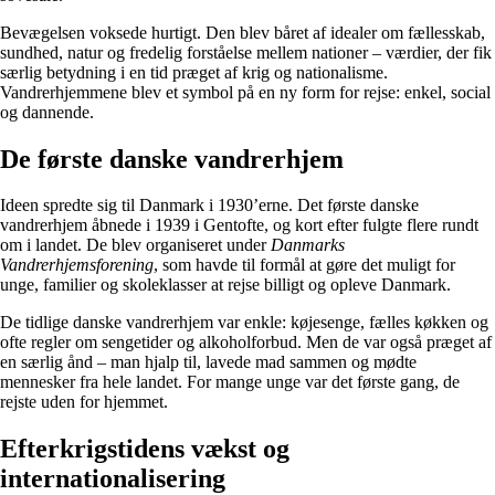
Bevægelsen voksede hurtigt. Den blev båret af idealer om fællesskab,
sundhed, natur og fredelig forståelse mellem nationer – værdier, der fik
særlig betydning i en tid præget af krig og nationalisme.
Vandrerhjemmene blev et symbol på en ny form for rejse: enkel, social
og dannende.
De første danske vandrerhjem
Ideen spredte sig til Danmark i 1930’erne. Det første danske
vandrerhjem åbnede i 1939 i Gentofte, og kort efter fulgte flere rundt
om i landet. De blev organiseret under
Danmarks
Vandrerhjemsforening
, som havde til formål at gøre det muligt for
unge, familier og skoleklasser at rejse billigt og opleve Danmark.
De tidlige danske vandrerhjem var enkle: køjesenge, fælles køkken og
ofte regler om sengetider og alkoholforbud. Men de var også præget af
en særlig ånd – man hjalp til, lavede mad sammen og mødte
mennesker fra hele landet. For mange unge var det første gang, de
rejste uden for hjemmet.
Efterkrigstidens vækst og
internationalisering