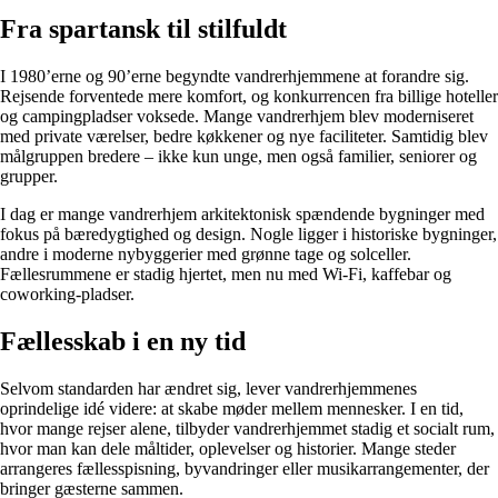
Fra spartansk til stilfuldt
I 1980’erne og 90’erne begyndte vandrerhjemmene at forandre sig.
Rejsende forventede mere komfort, og konkurrencen fra billige hoteller
og campingpladser voksede. Mange vandrerhjem blev moderniseret
med private værelser, bedre køkkener og nye faciliteter. Samtidig blev
målgruppen bredere – ikke kun unge, men også familier, seniorer og
grupper.
I dag er mange vandrerhjem arkitektonisk spændende bygninger med
fokus på bæredygtighed og design. Nogle ligger i historiske bygninger,
andre i moderne nybyggerier med grønne tage og solceller.
Fællesrummene er stadig hjertet, men nu med Wi-Fi, kaffebar og
coworking-pladser.
Fællesskab i en ny tid
Selvom standarden har ændret sig, lever vandrerhjemmenes
oprindelige idé videre: at skabe møder mellem mennesker. I en tid,
hvor mange rejser alene, tilbyder vandrerhjemmet stadig et socialt rum,
hvor man kan dele måltider, oplevelser og historier. Mange steder
arrangeres fællesspisning, byvandringer eller musikarrangementer, der
bringer gæsterne sammen.