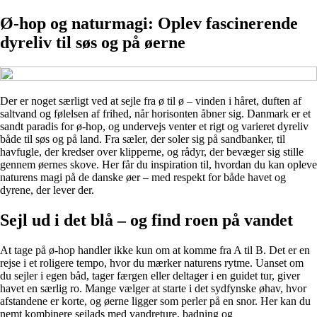
Ø-hop og naturmagi: Oplev fascinerende
dyreliv til søs og på øerne
Der er noget særligt ved at sejle fra ø til ø – vinden i håret, duften af
saltvand og følelsen af frihed, når horisonten åbner sig. Danmark er et
sandt paradis for ø-hop, og undervejs venter et rigt og varieret dyreliv
både til søs og på land. Fra sæler, der soler sig på sandbanker, til
havfugle, der kredser over klipperne, og rådyr, der bevæger sig stille
gennem øernes skove. Her får du inspiration til, hvordan du kan opleve
naturens magi på de danske øer – med respekt for både havet og
dyrene, der lever der.
Sejl ud i det blå – og find roen på vandet
At tage på ø-hop handler ikke kun om at komme fra A til B. Det er en
rejse i et roligere tempo, hvor du mærker naturens rytme. Uanset om
du sejler i egen båd, tager færgen eller deltager i en guidet tur, giver
havet en særlig ro. Mange vælger at starte i det sydfynske øhav, hvor
afstandene er korte, og øerne ligger som perler på en snor. Her kan du
nemt kombinere sejlads med vandreture, badning og