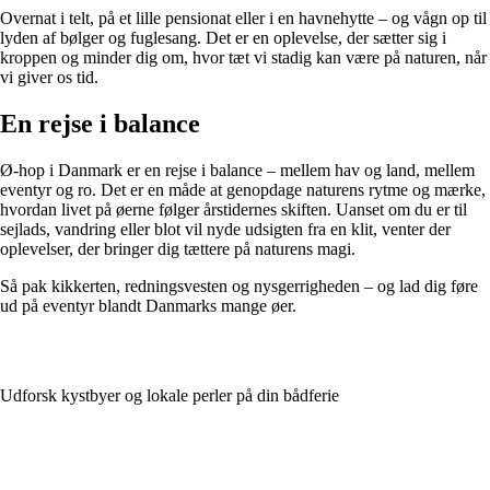
Overnat i telt, på et lille pensionat eller i en havnehytte – og vågn op til
lyden af bølger og fuglesang. Det er en oplevelse, der sætter sig i
kroppen og minder dig om, hvor tæt vi stadig kan være på naturen, når
vi giver os tid.
En rejse i balance
Ø-hop i Danmark er en rejse i balance – mellem hav og land, mellem
eventyr og ro. Det er en måde at genopdage naturens rytme og mærke,
hvordan livet på øerne følger årstidernes skiften. Uanset om du er til
sejlads, vandring eller blot vil nyde udsigten fra en klit, venter der
oplevelser, der bringer dig tættere på naturens magi.
Så pak kikkerten, redningsvesten og nysgerrigheden – og lad dig føre
ud på eventyr blandt Danmarks mange øer.
Udforsk kystbyer og lokale perler på din bådferie