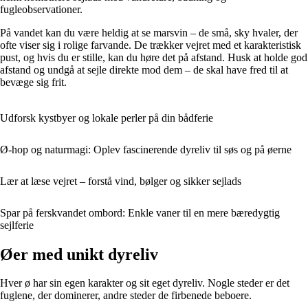
fugleobservationer.
På vandet kan du være heldig at se marsvin – de små, sky hvaler, der
ofte viser sig i rolige farvande. De trækker vejret med et karakteristisk
pust, og hvis du er stille, kan du høre det på afstand. Husk at holde god
afstand og undgå at sejle direkte mod dem – de skal have fred til at
bevæge sig frit.
Udforsk kystbyer og lokale perler på din bådferie
Ø-hop og naturmagi: Oplev fascinerende dyreliv til søs og på øerne
Lær at læse vejret – forstå vind, bølger og sikker sejlads
Spar på ferskvandet ombord: Enkle vaner til en mere bæredygtig
sejlferie
Øer med unikt dyreliv
Hver ø har sin egen karakter og sit eget dyreliv. Nogle steder er det
fuglene, der dominerer, andre steder de firbenede beboere.