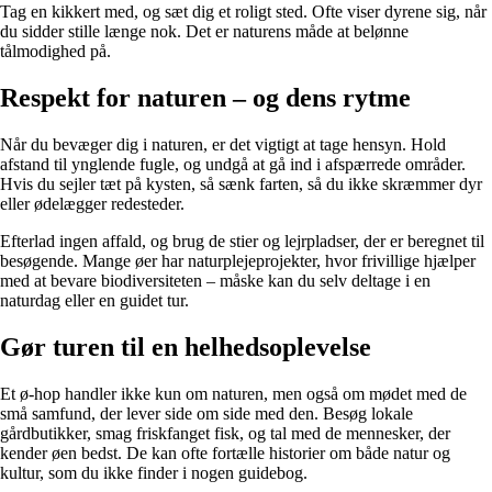
Tag en kikkert med, og sæt dig et roligt sted. Ofte viser dyrene sig, når
du sidder stille længe nok. Det er naturens måde at belønne
tålmodighed på.
Respekt for naturen – og dens rytme
Når du bevæger dig i naturen, er det vigtigt at tage hensyn. Hold
afstand til ynglende fugle, og undgå at gå ind i afspærrede områder.
Hvis du sejler tæt på kysten, så sænk farten, så du ikke skræmmer dyr
eller ødelægger redesteder.
Efterlad ingen affald, og brug de stier og lejrpladser, der er beregnet til
besøgende. Mange øer har naturplejeprojekter, hvor frivillige hjælper
med at bevare biodiversiteten – måske kan du selv deltage i en
naturdag eller en guidet tur.
Gør turen til en helhedsoplevelse
Et ø-hop handler ikke kun om naturen, men også om mødet med de
små samfund, der lever side om side med den. Besøg lokale
gårdbutikker, smag friskfanget fisk, og tal med de mennesker, der
kender øen bedst. De kan ofte fortælle historier om både natur og
kultur, som du ikke finder i nogen guidebog.