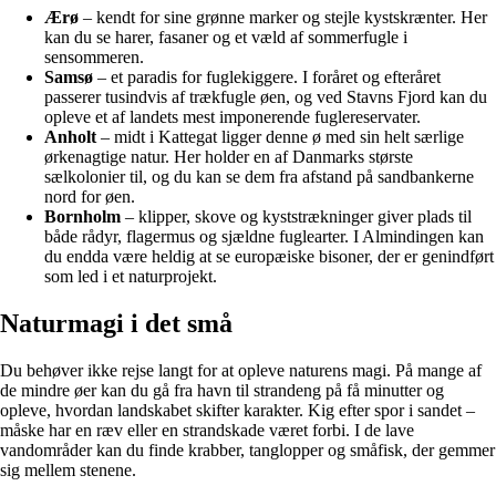
Ærø
– kendt for sine grønne marker og stejle kystskrænter. Her
kan du se harer, fasaner og et væld af sommerfugle i
sensommeren.
Samsø
– et paradis for fuglekiggere. I foråret og efteråret
passerer tusindvis af trækfugle øen, og ved Stavns Fjord kan du
opleve et af landets mest imponerende fuglereservater.
Anholt
– midt i Kattegat ligger denne ø med sin helt særlige
ørkenagtige natur. Her holder en af Danmarks største
sælkolonier til, og du kan se dem fra afstand på sandbankerne
nord for øen.
Bornholm
– klipper, skove og kyststrækninger giver plads til
både rådyr, flagermus og sjældne fuglearter. I Almindingen kan
du endda være heldig at se europæiske bisoner, der er genindført
som led i et naturprojekt.
Naturmagi i det små
Du behøver ikke rejse langt for at opleve naturens magi. På mange af
de mindre øer kan du gå fra havn til strandeng på få minutter og
opleve, hvordan landskabet skifter karakter. Kig efter spor i sandet –
måske har en ræv eller en strandskade været forbi. I de lave
vandområder kan du finde krabber, tanglopper og småfisk, der gemmer
sig mellem stenene.