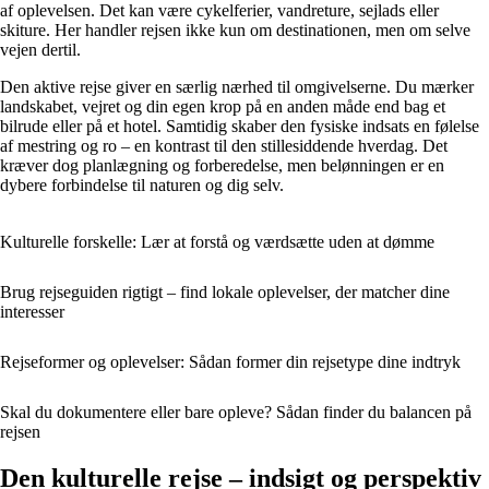
af oplevelsen. Det kan være cykelferier, vandreture, sejlads eller
skiture. Her handler rejsen ikke kun om destinationen, men om selve
vejen dertil.
Den aktive rejse giver en særlig nærhed til omgivelserne. Du mærker
landskabet, vejret og din egen krop på en anden måde end bag et
bilrude eller på et hotel. Samtidig skaber den fysiske indsats en følelse
af mestring og ro – en kontrast til den stillesiddende hverdag. Det
kræver dog planlægning og forberedelse, men belønningen er en
dybere forbindelse til naturen og dig selv.
Kulturelle forskelle: Lær at forstå og værdsætte uden at dømme
Brug rejseguiden rigtigt – find lokale oplevelser, der matcher dine
interesser
Rejseformer og oplevelser: Sådan former din rejsetype dine indtryk
Skal du dokumentere eller bare opleve? Sådan finder du balancen på
rejsen
Den kulturelle rejse – indsigt og perspektiv