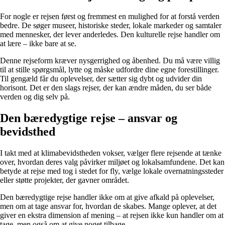
For nogle er rejsen først og fremmest en mulighed for at forstå verden
bedre. De søger museer, historiske steder, lokale markeder og samtaler
med mennesker, der lever anderledes. Den kulturelle rejse handler om
at lære – ikke bare at se.
Denne rejseform kræver nysgerrighed og åbenhed. Du må være villig
til at stille spørgsmål, lytte og måske udfordre dine egne forestillinger.
Til gengæld får du oplevelser, der sætter sig dybt og udvider din
horisont. Det er den slags rejser, der kan ændre måden, du ser både
verden og dig selv på.
Den bæredygtige rejse – ansvar og
bevidsthed
I takt med at klimabevidstheden vokser, vælger flere rejsende at tænke
over, hvordan deres valg påvirker miljøet og lokalsamfundene. Det kan
betyde at rejse med tog i stedet for fly, vælge lokale overnatningssteder
eller støtte projekter, der gavner området.
Den bæredygtige rejse handler ikke om at give afkald på oplevelser,
men om at tage ansvar for, hvordan de skabes. Mange oplever, at det
giver en ekstra dimension af mening – at rejsen ikke kun handler om at
tage, men også om at give noget tilbage.