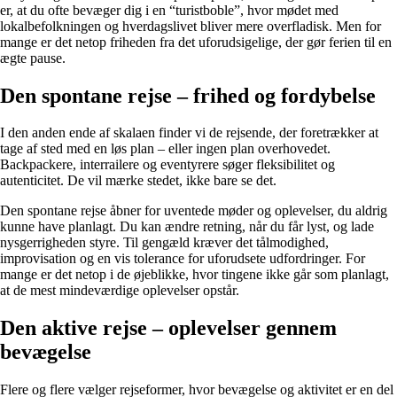
er, at du ofte bevæger dig i en “turistboble”, hvor mødet med
lokalbefolkningen og hverdagslivet bliver mere overfladisk. Men for
mange er det netop friheden fra det uforudsigelige, der gør ferien til en
ægte pause.
Den spontane rejse – frihed og fordybelse
I den anden ende af skalaen finder vi de rejsende, der foretrækker at
tage af sted med en løs plan – eller ingen plan overhovedet.
Backpackere, interrailere og eventyrere søger fleksibilitet og
autenticitet. De vil mærke stedet, ikke bare se det.
Den spontane rejse åbner for uventede møder og oplevelser, du aldrig
kunne have planlagt. Du kan ændre retning, når du får lyst, og lade
nysgerrigheden styre. Til gengæld kræver det tålmodighed,
improvisation og en vis tolerance for uforudsete udfordringer. For
mange er det netop i de øjeblikke, hvor tingene ikke går som planlagt,
at de mest mindeværdige oplevelser opstår.
Den aktive rejse – oplevelser gennem
bevægelse
Flere og flere vælger rejseformer, hvor bevægelse og aktivitet er en del