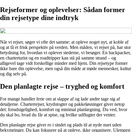
Rejseformer og oplevelser: Sådan former
din rejsetype dine indtryk
Når vi rejser, søger vi ofte det samme: at opleve noget nyt, at koble af
og at få et frisk perspektiv på verden. Men måden, vi rejser på, har stor
betydning for, hvordan vi oplever stederne, vi besøger. En backpacker,
en charterturist og en roadtripper kan stå på samme strand – og
alligevel tage vidt forskellige minder med hjem. Din rejsetype former
ikke bare din oplevelse, men også din måde at møde mennesker, kultur
og dig selv på.
Den planlagte rejse – tryghed og komfort
For mange handler ferie om at slappe af og lade andre tage sig af
detaljerne. Charterrejser, krydstogter og pakkeløsninger giver netop
det: forudsigelighed, komfort og minimal planlægning. Du ved, hvor
du skal bo, hvad du får at spise, og hvilke udflugter der venter.
Den planlagte rejse giver ro i sindet og plads til at nyde nuet uden
bekymringer. Du kan fokusere på at opleve, ikke organisere. Ulempen