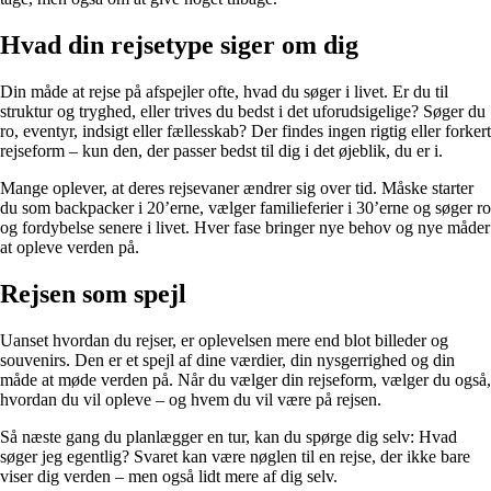
Hvad din rejsetype siger om dig
Din måde at rejse på afspejler ofte, hvad du søger i livet. Er du til
struktur og tryghed, eller trives du bedst i det uforudsigelige? Søger du
ro, eventyr, indsigt eller fællesskab? Der findes ingen rigtig eller forkert
rejseform – kun den, der passer bedst til dig i det øjeblik, du er i.
Mange oplever, at deres rejsevaner ændrer sig over tid. Måske starter
du som backpacker i 20’erne, vælger familieferier i 30’erne og søger ro
og fordybelse senere i livet. Hver fase bringer nye behov og nye måder
at opleve verden på.
Rejsen som spejl
Uanset hvordan du rejser, er oplevelsen mere end blot billeder og
souvenirs. Den er et spejl af dine værdier, din nysgerrighed og din
måde at møde verden på. Når du vælger din rejseform, vælger du også,
hvordan du vil opleve – og hvem du vil være på rejsen.
Så næste gang du planlægger en tur, kan du spørge dig selv: Hvad
søger jeg egentlig? Svaret kan være nøglen til en rejse, der ikke bare
viser dig verden – men også lidt mere af dig selv.