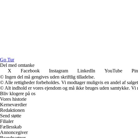
G
o
T
ur
Del med omtanke
X
Facebook
Instagram
LinkedIn
YouTube
Pin
© Ingen del må gengives uden skriftlig tilladelse.
© Alle rettigheder forbeholdes. Vi modtager muligvis en andel af salget,
© Alt indhold er vores ejendom og må ikke bruges uden samtykke. Vi mod
Bliv klogere på os
Vores historie
Kerneværdier
Redaktionen
Send støtte
Filialer
Fællesskab
Annoncegiver
Brandpartner