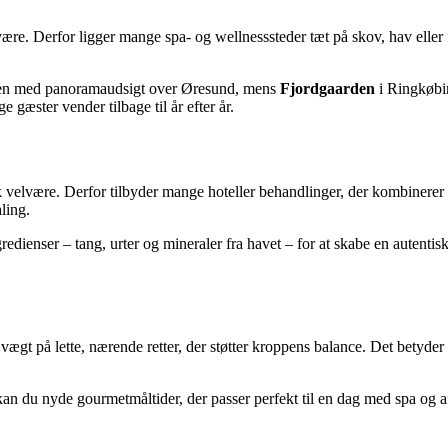
elvære. Derfor ligger mange spa- og wellnesssteder tæt på skov, hav eller 
aen med panoramaudsigt over Øresund, mens
Fjordgaarden
i Ringkøbin
 gæster vender tilbage til år efter år.
velvære. Derfor tilbyder mange hoteller behandlinger, der kombinerer 
ling.
redienser – tang, urter og mineraler fra havet – for at skabe en autenti
 vægt på lette, nærende retter, der støtter kroppens balance. Det betyd
kan du nyde gourmetmåltider, der passer perfekt til en dag med spa og af