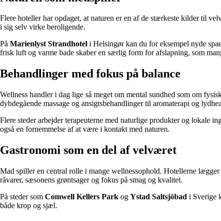
Flere hoteller har opdaget, at naturen er en af de stærkeste kilder til v
i sig selv virke beroligende.
På
Marienlyst Strandhotel
i Helsingør kan du for eksempel nyde sp
frisk luft og varme bade skaber en særlig form for afslapning, som mange
Behandlinger med fokus på balance
Wellness handler i dag lige så meget om mental sundhed som om fysisk 
dybdegående massage og ansigtsbehandlinger til aromaterapi og lydhea
Flere steder arbejder terapeuterne med naturlige produkter og lokale ing
også en fornemmelse af at være i kontakt med naturen.
Gastronomi som en del af velværet
Mad spiller en central rolle i mange wellnessophold. Hotellerne lægger
råvarer, sæsonens grøntsager og fokus på smag og kvalitet.
På steder som
Comwell Kellers Park
og
Ystad Saltsjöbad
i Sverige 
både krop og sjæl.