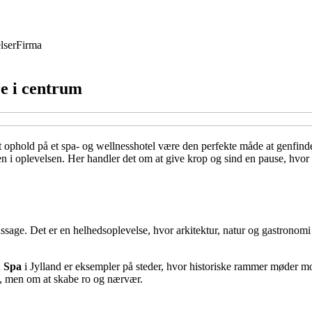
lser
Firma
re i centrum
et ophold på et spa- og wellnesshotel være den perfekte måde at genfinde
 i oplevelsen. Her handler det om at give krop og sind en pause, hvor al
age. Det er en helhedsoplevelse, hvor arkitektur, natur og gastronomi 
& Spa
i Jylland er eksempler på steder, hvor historiske rammer møder 
s, men om at skabe ro og nærvær.