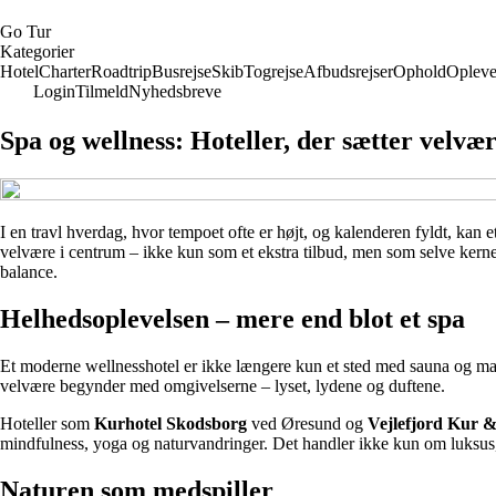
G
o
T
ur
Kategorier
Hotel
Charter
Roadtrip
Busrejse
Skib
Togrejse
Afbudsrejser
Ophold
Opleve
Login
Tilmeld
Nyhedsbreve
Spa og wellness: Hoteller, der sætter velvæ
I en travl hverdag, hvor tempoet ofte er højt, og kalenderen fyldt, kan 
velvære i centrum – ikke kun som et ekstra tilbud, men som selve kernen
balance.
Helhedsoplevelsen – mere end blot et spa
Et moderne wellnesshotel er ikke længere kun et sted med sauna og mass
velvære begynder med omgivelserne – lyset, lydene og duftene.
Hoteller som
Kurhotel Skodsborg
ved Øresund og
Vejlefjord Kur 
mindfulness, yoga og naturvandringer. Det handler ikke kun om luksu
Naturen som medspiller